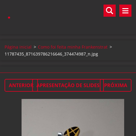
.
Página inicial
>
Como foi feita minha Frankenstrat
>
11787435_871639786216646_374474987_n.jpg
ANTERIOR
APRESENTAÇÃO DE SLIDES
PRÓXIMA